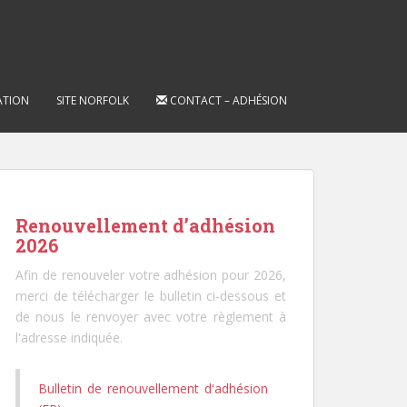
ATION
SITE NORFOLK
CONTACT – ADHÉSION
Renouvellement d’adhésion
2026
Afin de renouveler votre adhésion pour 2026,
merci de télécharger le bulletin ci-dessous et
de nous le renvoyer avec votre règlement à
l'adresse indiquée.
Bulletin de renouvellement d'adhésion