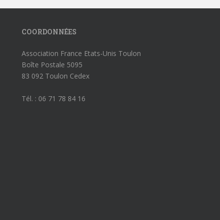
COORDONNÉES
Association France Etats-Unis Toulon
Boîte Postale 5095
83 092 Toulon Cedex
Tél. : 06 71 78 84 16