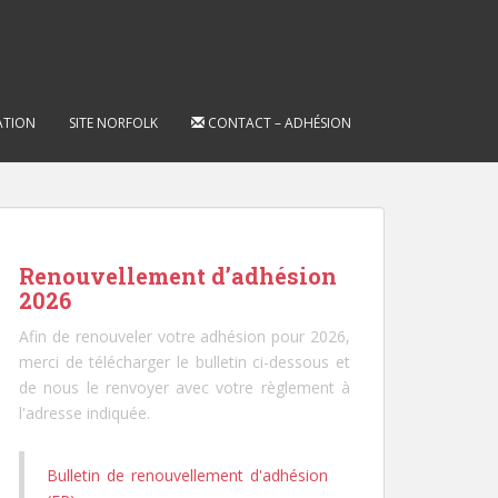
ATION
SITE NORFOLK
CONTACT – ADHÉSION
Renouvellement d’adhésion
2026
Afin de renouveler votre adhésion pour 2026,
merci de télécharger le bulletin ci-dessous et
de nous le renvoyer avec votre règlement à
l'adresse indiquée.
Bulletin de renouvellement d'adhésion