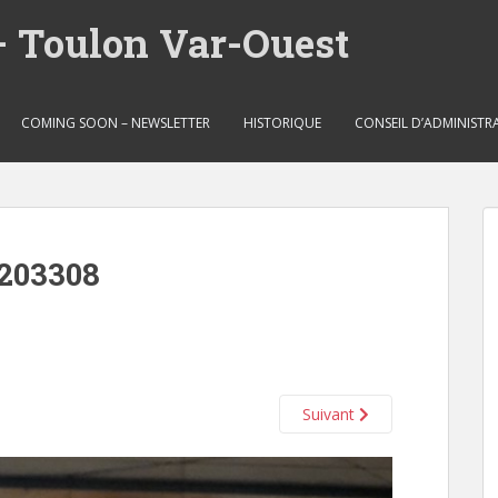
– Toulon Var-Ouest
COMING SOON – NEWSLETTER
HISTORIQUE
CONSEIL D’ADMINISTR
203308
Suivant