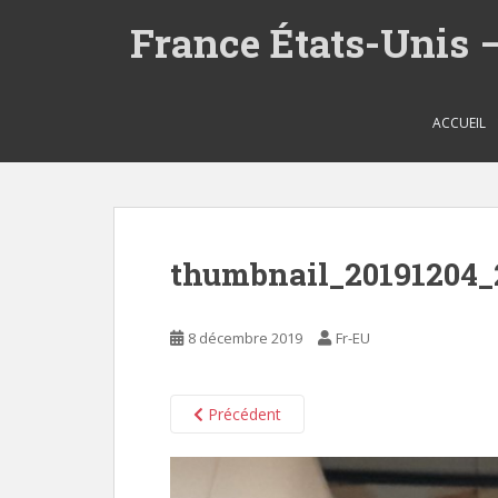
S
France États-Unis 
k
i
p
t
ACCUEIL
o
m
a
i
n
thumbnail_20191204_
c
o
n
8 décembre 2019
Fr-EU
t
e
n
Précédent
t