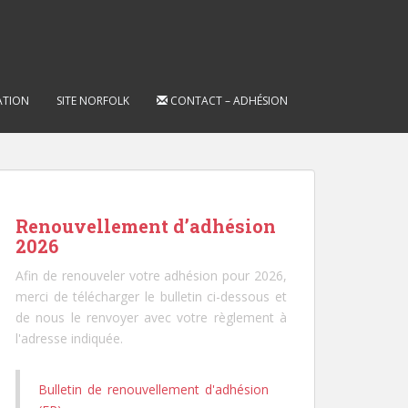
ATION
SITE NORFOLK
CONTACT – ADHÉSION
Renouvellement d’adhésion
2026
Afin de renouveler votre adhésion pour 2026,
merci de télécharger le bulletin ci-dessous et
de nous le renvoyer avec votre règlement à
l'adresse indiquée.
Bulletin de renouvellement d'adhésion