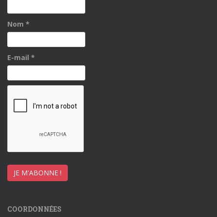
Nom
*
E-mail
*
COORDONNÉES