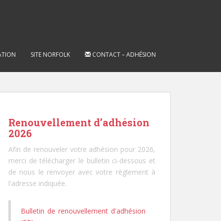
ATION
SITE NORFOLK
CONTACT – ADHÉSION
Renouvellement d’adhésion
2026
Afin de renouveler votre adhésion pour 2026,
merci de télécharger le bulletin ci-dessous et
de nous le renvoyer avec votre règlement à
l'adresse indiquée.
Bulletin de renouvellement d'adhésion